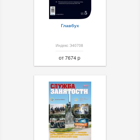
Главбух
Индекс Э40708
от 7674 p