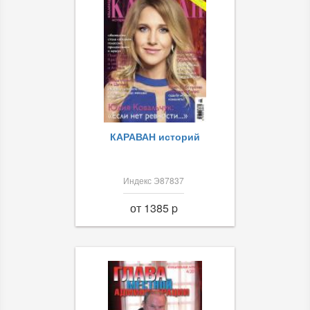
КАРАВАН историй
Индекс Э87837
от 1385 p