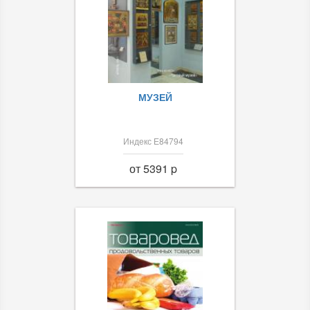
МУЗЕЙ
Индекс Е84794
от 5391 p