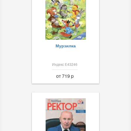
Мурзилка
Индекс Е43246
от 719 p