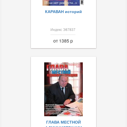
КАРАВАН историй
Индекс Э87837
от 1385 p
ГЛАВА МЕСТНОЙ