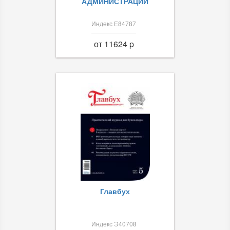
АДМИНИСТРАЦИИ
Индекс Е84787
от 11624 p
Главбух
Индекс Э40708