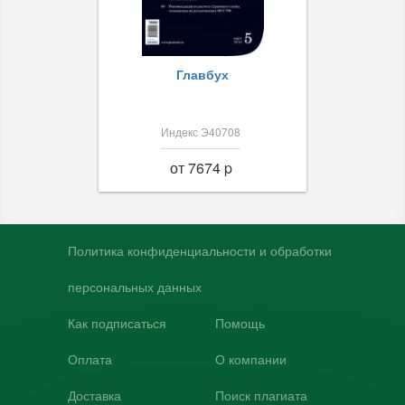
Главбух
Индекс Э40708
от 7674 p
Политика конфиденциальности и обработки
персональных данных
Как подписаться
Помощь
Оплата
О компании
Доставка
Поиск плагиата