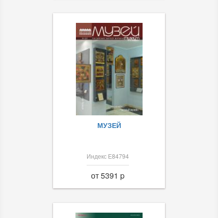
МУЗЕЙ
Индекс Е84794
от 5391 p