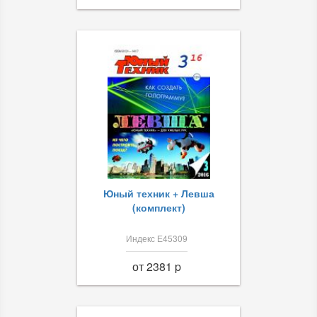
Юный техник + Левша
(комплект)
Индекс Е45309
от 2381 p