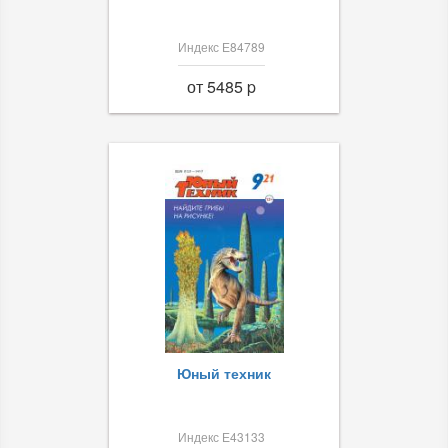
Индекс Е84789
от 5485 p
Юный техник
Индекс Е43133