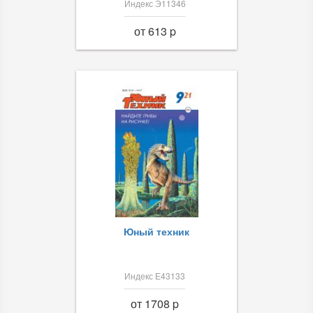
Индекс Э11346
от 613 p
Юный техник
Индекс Е43133
от 1708 p