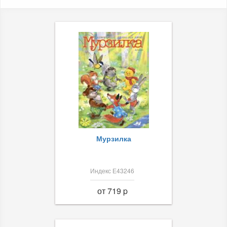
Мурзилка
Индекс Е43246
от 719 p