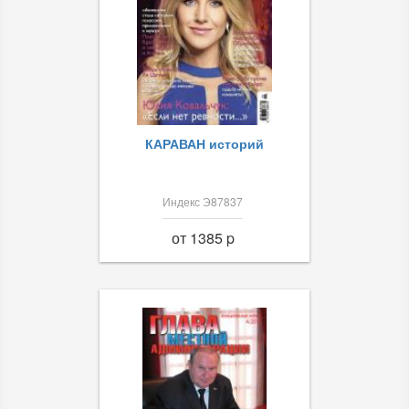
КАРАВАН историй
Индекс Э87837
от 1385 p