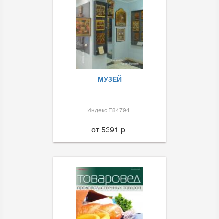
МУЗЕЙ
Индекс Е84794
от 5391 p