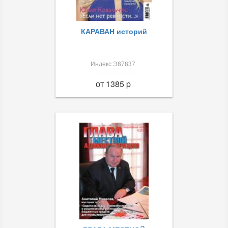
КАРАВАН историй
Индекс Э87837
от 1385 p