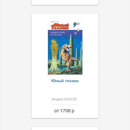
Юный техник
Индекс Е43133
от 1708 p