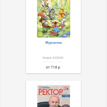
Мурзилка
Индекс Е43246
от 719 p