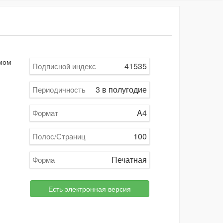
емом
41535
Подписной индекс
3 в полугодие
Периодичность
A4
Формат
100
Полос/Страниц
Печатная
Форма
Есть электронная версия