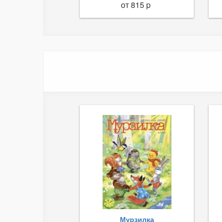
от 815 p
Мурзилка