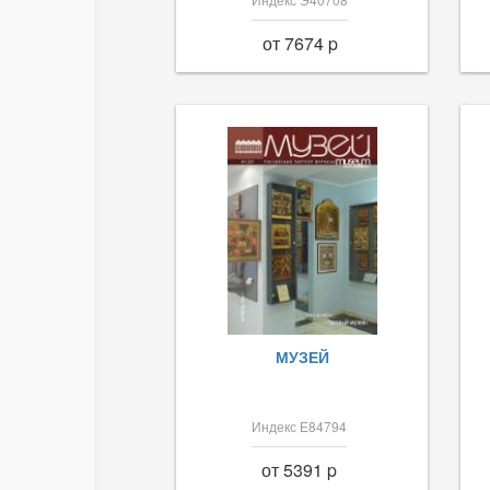
от 7674 p
МУЗЕЙ
Индекс Е84794
от 5391 p