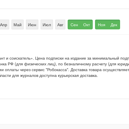
Апр
Май
Июн
Июл
Авг
Сен
Окт
Ноя
Дек
нт и соискатель». Цена подписки на издание за минимальный по
ка РФ (для физических лиц), по безналичному расчету (для юридич
и оплаты через сервис "Робокасса". Доставка товара осуществляе
ласти для журналов доступна курьерская доставка.