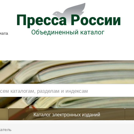
иата
Каталог электронных изданий
катель