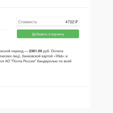
4722
₽
Стоимость
Добавить в корзину
дписной период —
2361.00
руб. Оплата
еских лиц), банковской картой «Visa» и
тся АО "Почта России" бандеролью по всей