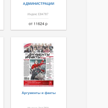
АДМИНИСТРАЦИИ
Индекс Е84787
от 11624 p
Аргументы и факты
Индекс Э11750