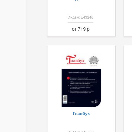
Индекс Е43246
от 719 p
Главбух
Индекс Э40708