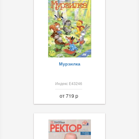
Мурзилка
Индекс Е43246
от 719 p