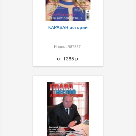
КАРАВАН историй
Индекс Э87837
от 1385 p