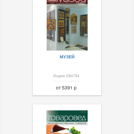
МУЗЕЙ
Индекс Е84794
от 5391 p