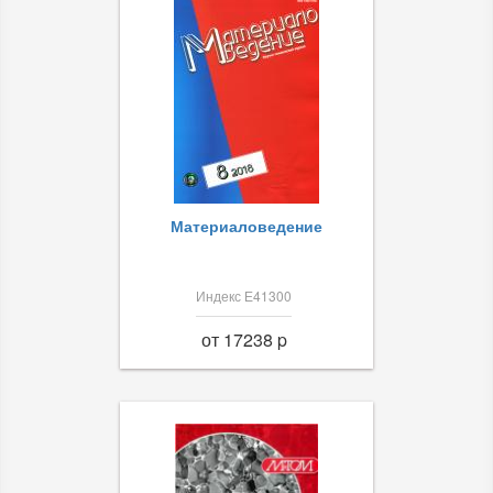
Материаловедение
Индекс Е41300
от 17238 p