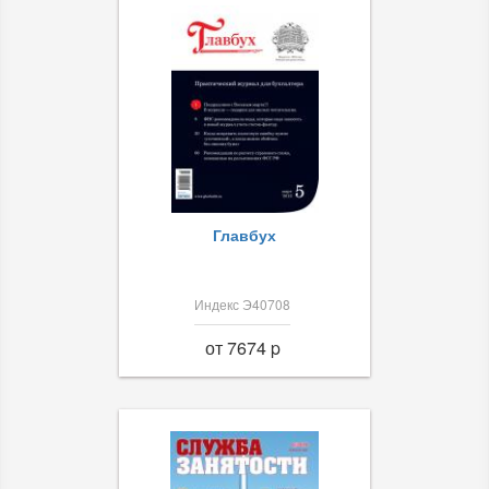
Главбух
Индекс Э40708
от 7674 p