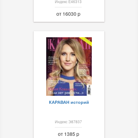
Индекс Е46313
от 16030 p
КАРАВАН историй
Индекс Э87837
от 1385 p