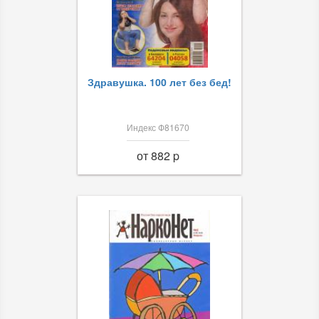
Здравушка. 100 лет без бед!
Индекс Ф81670
от 882 p