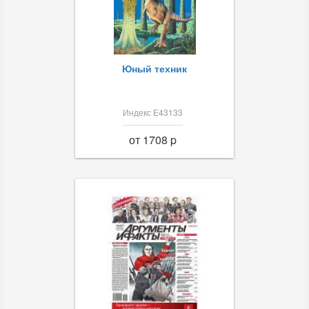
Юный техник
Индекс Е43133
от 1708 p