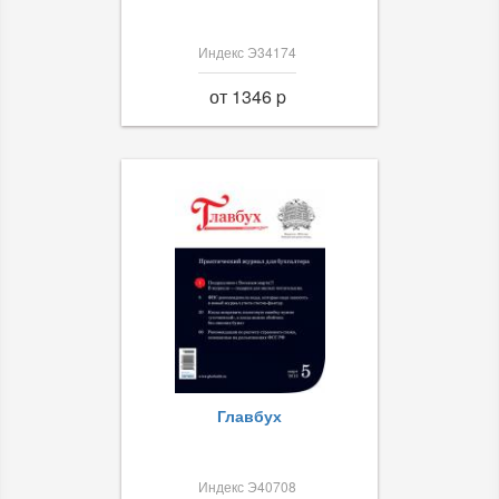
Индекс Э34174
от 1346 p
Главбух
Индекс Э40708