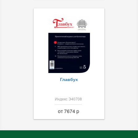
Главбух
Индекс Э40708
от 7674 p