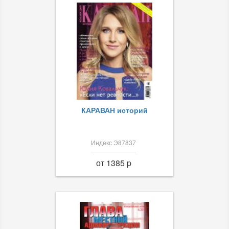
КАРАВАН историй
Индекс Э87837
от 1385 p