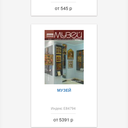
от 545 p
МУЗЕЙ
Индекс Е84794
от 5391 p