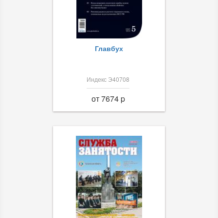
Главбух
Индекс Э40708
от 7674 p