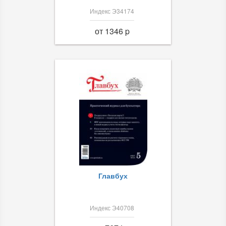
Индекс Э34174
от 1346 p
Главбух
Индекс Э40708