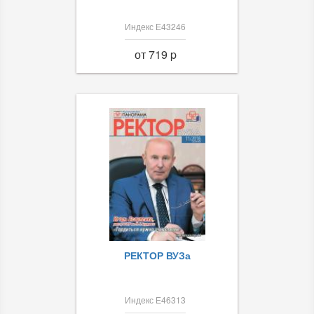
Индекс Е43246
от 719 p
РЕКТОР ВУЗа
Индекс Е46313