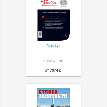
Главбух
Индекс Э40708
от 7674 p