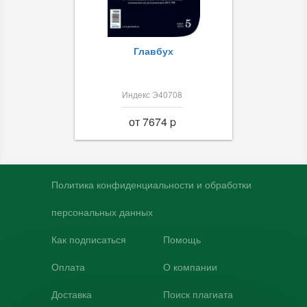
Главбух
Индекс Э40708
от 7674 p
Политика конфиденциальности и обработки
персональных данных
Как подписаться
Помощь
Оплата
О компании
Доставка
Поиск плагиата