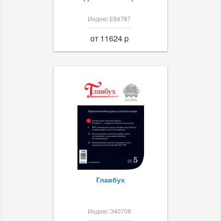
Индекс Е84787
от 11624 p
Главбух
Индекс Э40708