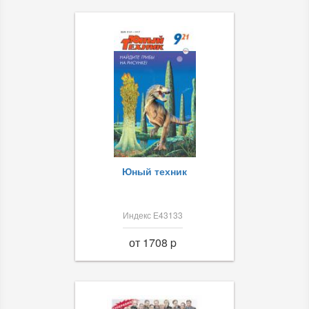
Юный техник
Индекс Е43133
от 1708 p