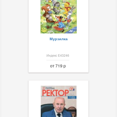
Мурзилка
Индекс Е43246
от 719 p