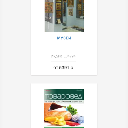
МУЗЕЙ
Индекс Е84794
от 5391 p