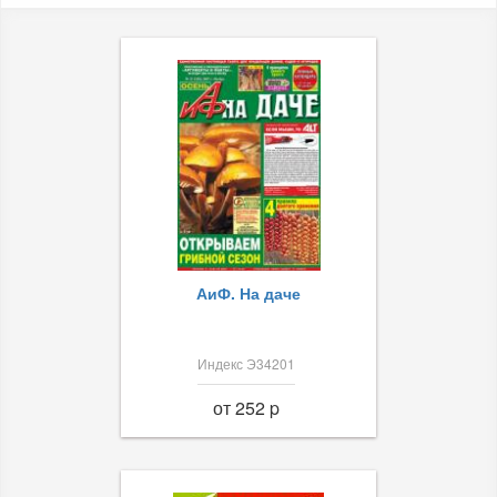
АиФ. На даче
Индекс Э34201
от 252 p