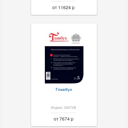
от 11624 p
Главбух
Индекс Э40708
от 7674 p