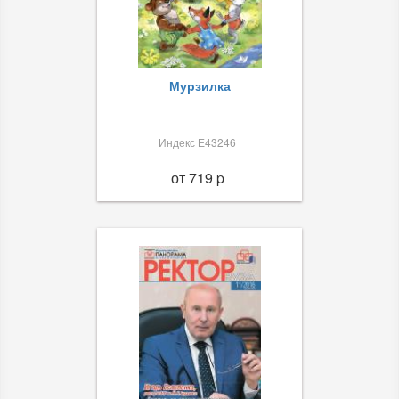
Мурзилка
Индекс Е43246
от 719 p