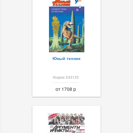
Юный техник
Индекс Е43133
от 1708 p