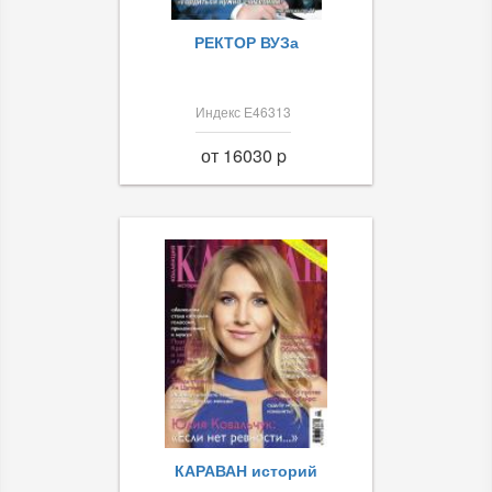
РЕКТОР ВУЗа
Индекс Е46313
от 16030 p
КАРАВАН историй