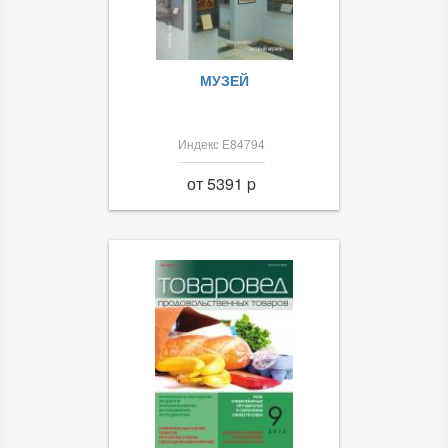
МУЗЕЙ
Индекс Е84794
от 5391 p