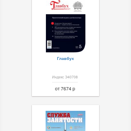
Главбух
Индекс Э40708
от 7674 p