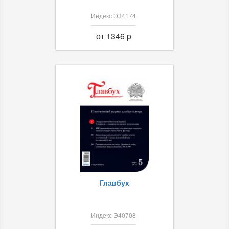
Индекс Э34174
от 1346 p
Главбух
Индекс Э40708