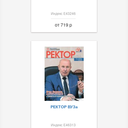
Индекс Е43246
от 719 p
РЕКТОР ВУЗа
Индекс Е46313