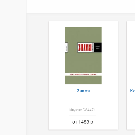
Знамя
Кл
Индекс Э84471
от 1483 p