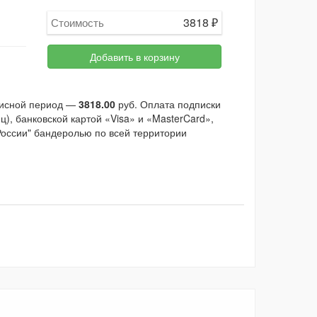
3818
₽
Стоимость
Добавить в корзину
писной период —
3818.00
руб. Оплата подписки
), банковской картой «Visa» и «MasterCard»,
России" бандеролью по всей территории