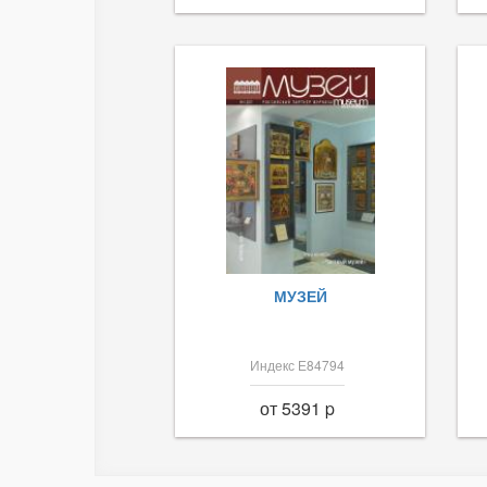
МУЗЕЙ
Индекс Е84794
от 5391 p