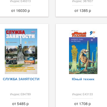
Индекс Е46313
Индекс Э87837
от 16030 p
от 1385 p
СЛУЖБА ЗАНЯТОСТИ
Юный техник
Индекс Е84789
Индекс Е43133
от 5485 p
от 1708 p