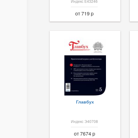
Индекс Е43246
от 719 p
Главбух
Индекс Э40708
от 7674 p