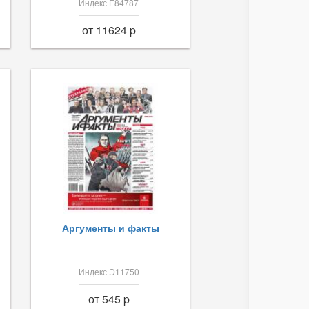
Индекс Е84787
от 11624 p
Аргументы и факты
Индекс Э11750
от 545 p