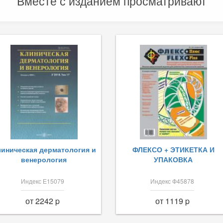
Вместе с изданием просматривают
иническая дерматология и
ФЛЕКСО + ЭТИКЕТКА И
венерология
УПАКОВКА
Индекс Е15079
Индекс Ф45878
от 2242 p
от 1119 p