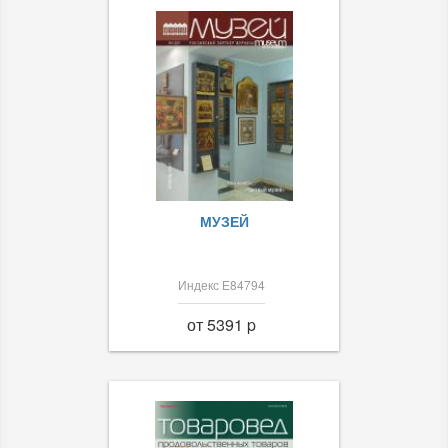
МУЗЕЙ
Индекс Е84794
от 5391 p