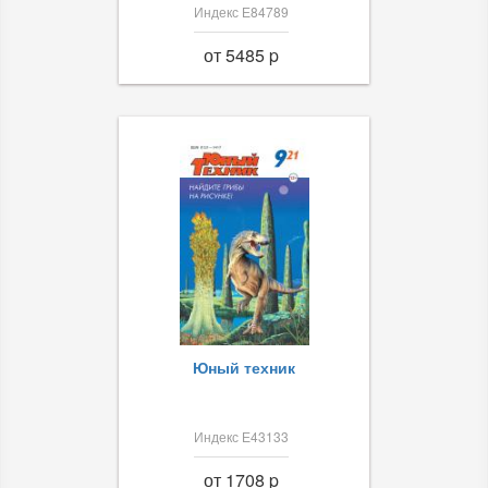
Индекс Е84789
от 5485 p
Юный техник
Индекс Е43133
от 1708 p