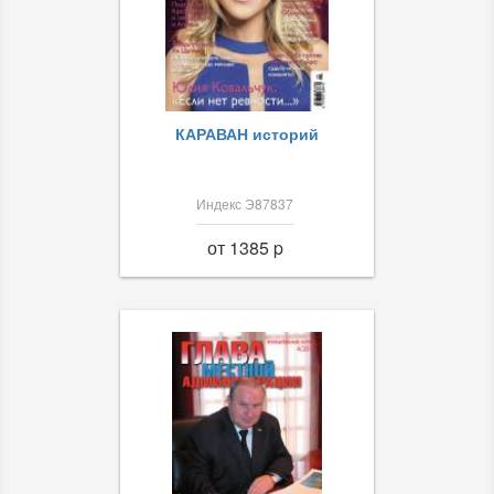
КАРАВАН историй
Индекс Э87837
от 1385 p