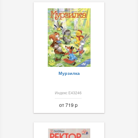
Мурзилка
Индекс Е43246
от 719 p