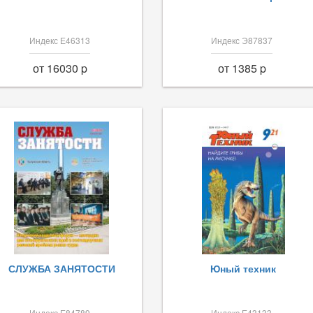
Индекс Е46313
Индекс Э87837
от 16030 p
от 1385 p
СЛУЖБА ЗАНЯТОСТИ
Юный техник
Индекс Е84789
Индекс Е43133