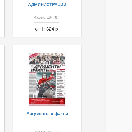
АДМИНИСТРАЦИИ
Индекс Е84787
от 11624 p
Аргументы и факты
Индекс Э11750