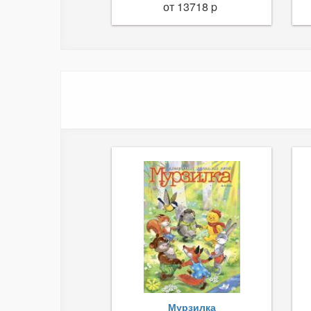
от 13718 p
Мурзилка