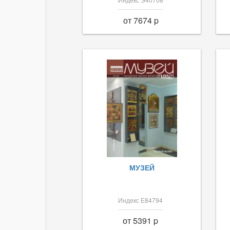
от 7674 p
МУЗЕЙ
Индекс Е84794
от 5391 p