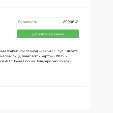
39296
₽
Стоимость
Добавить в корзину
ьный подписной период —
9824.00
руб. Оплата
еских лиц), банковской картой «Visa» и
тся АО "Почта России" бандеролью по всей