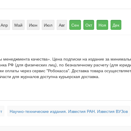
Апр
Май
Июн
Июл
Авг
Сен
Окт
Ноя
Дек
ы менеджмента качества». Цена подписки на издание за минимал
ка РФ (для физических лиц), по безналичному расчету (для юридич
и оплаты через сервис "Робокасса". Доставка товара осуществляе
ласти для журналов доступна курьерская доставка.
т
Научно-технические издания. Известия РАН. Известия ВУЗов