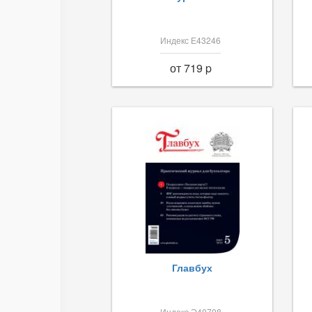
Индекс Е43246
от 719 p
Главбух
Индекс Э40708