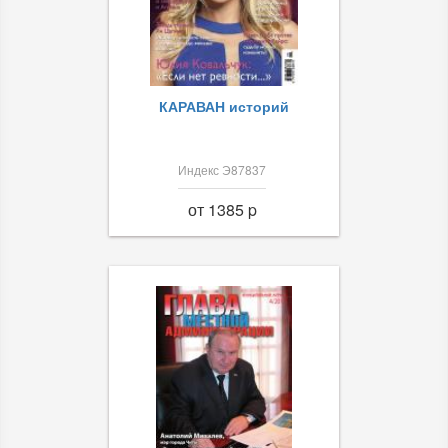
КАРАВАН историй
Индекс Э87837
от 1385 p