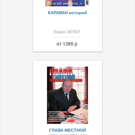
КАРАВАН историй
Индекс Э87837
от 1385 p
ГЛАВА МЕСТНОЙ