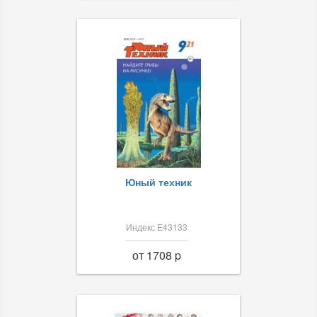
Юный техник
Индекс Е43133
от 1708 p