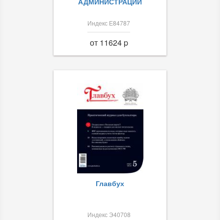
АДМИНИСТРАЦИИ
Индекс Е84787
от 11624 p
Главбух
Индекс Э40708