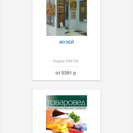
МУЗЕЙ
Индекс Е84794
от 5391 p