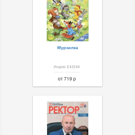
Мурзилка
Индекс Е43246
от 719 p