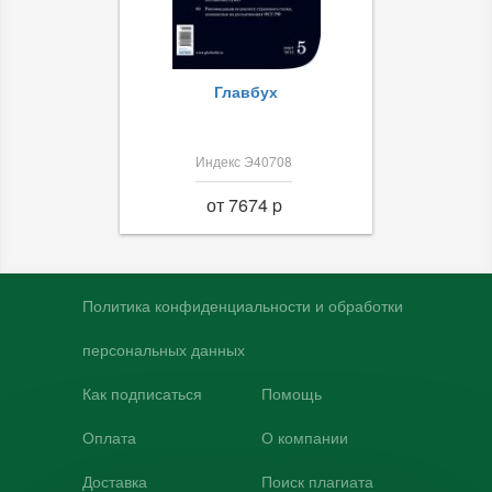
Главбух
Индекс Э40708
от 7674 p
Политика конфиденциальности и обработки
персональных данных
Как подписаться
Помощь
Оплата
О компании
Доставка
Поиск плагиата